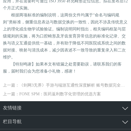
应用，并在需要时可通过 ISO 3950 补充畸形定位信息。拟在发布后12
个月正式实施。
根据两项标准的编制说明，这两份文件均属于“命名与编码规
则”类标准，侧重信息表达与数据交换的一致性，因此不涉及传统意义
上的理化或生物学试验验证。编制说明同时指出，相关编码框架与层
级规则的实施，将为口腔畸形及牙齿发育异常信息的标准化记录、交
换与语义互通提供统一基础，并有助于降低不同医院或系统之间的数
据对接、映射与清洗成本，减少因表述不一致导致的重复录入和二次
维护。
【特别鸣谢】如果本文有错漏之处需要勘误，请联系我们的客
服，届时我们会为您准备小礼物，感谢！
上一篇：《剑网3无界》手游与端游互通性深度解析 账号数据完全共享体验无缝衔接
上一篇：FONE SPM：医药返利数字化管理的优选方案
友情链接
栏目导航