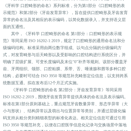
《牙科学 口腔畸形的命名》系列标准，分为第1部分《口腔畸形的表
示规范》和第2部分《牙齿发育异常》，旨在提供口腔畸形及牙齿发育
异常的命名法及其相应的表示编码，以简化数据录入，并支持语义层
面的互通性。
其中，《牙科学 口腔畸形的命名 第1部分：口腔畸形的表示规
范》等同采用 ISO 16202-1:2019，规定了口腔畸形的通用命名法和分
级编码结构。标准采用由两位数字组成、以句点分隔的分级编码方
式，对发育畸形与后天畸形以及受影响的口腔结构进行系统区分，并
明确了层级扩展、可变长度编码及末位“0”补齐等规则。该部分覆盖牙
齿、牙周组织、颌部、口腔粘膜、系带、舌、唾液腺和唇等多种口腔
结构，必要时可结合 ISO 3950 等规范补充畸形定位信息，以支持跨系
统数据互通。拟在发布后12个月正式实施。
《牙科学 口腔畸形的命名 第2部分：牙齿发育异常》等同采用
ISO 16202-2:2019，围绕牙齿发育异常提供具体的命名法及表示编码。
标准在第1部分原则基础上，重点规范牙齿数量异常、形态学异常（大
小与形状）、结构异常以及萌出与位置异常等类别，并通过层级化编
码支持从粗分类到精细表型的标准化表达。相关定位信息可通过引用
ISO 3950 等规范补充，以便在口腔医学信息化记录与交换场景中落地