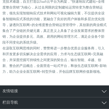
克技术难题，自主打造以SaaS云平台为构架，“快速响应式建站+全维
度整合营销”为核心，从过去局限的定制建站运营转变为整合营销运
营，领先实现智能响应式技术和网站可视化编辑方案，不仅提供全设
备智能响应式系统的功能，更融合了良好的用户体验和多层次优化指
导，渗透到互联网+的全维度整合营销运营管理中，其创新的商业模式
集合了产业链的关键元素，真正意义上具备了企业发展需求的整体营
销，为企业提供多元、高效、易用的网站管理方式，满足企业各个阶
段不同变化的系统升级。
在汲取互联网思维的同时，赞赞将进一步整合优质企业服务商，引入
和开发更多切实解决企业需求的应用，力求与生态级互联网+完美融
合，并深度挖掘可持续性之间更深的契合点，输出智能、卓越、创
新、整合的产品概念，全面营造一站式平台，释放生态级互联网+影响
力，助力企业全面互联网+转型升级，开创品牌互联网价值新领地。
友情链接
栏目导航