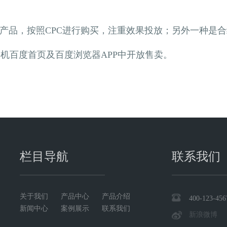
品，按照CPC进行购买，注重效果投放；另外一种是合约
机百度首页及百度浏览器APP中开放售卖。
栏目导航
联系我们
关于我们
产品中心
产品介绍
400-123-456
新闻中心
案例展示
联系我们
新浪微博