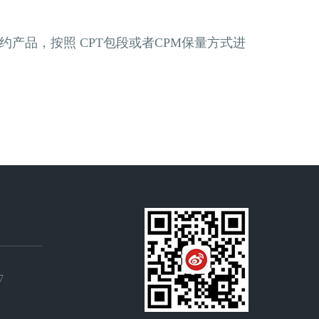
产品，按照 CPT包段或者CPM保量方式进
7