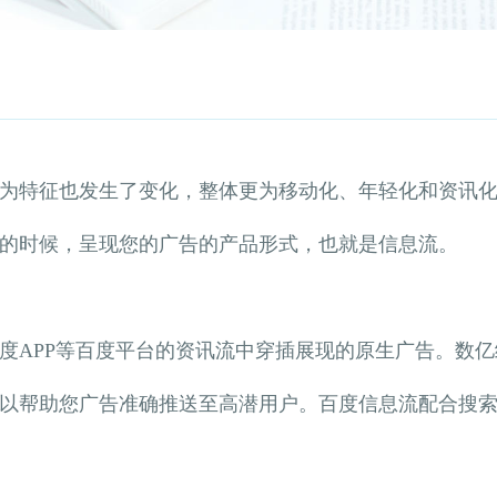
为特征也发生了变化，整体更为移动化、年轻化和资讯
的时候，呈现您的广告的产品形式，也就是信息流。
度APP等百度平台的资讯流中穿插展现的原生广告。数
以帮助您广告准确推送至高潜用户。百度信息流配合搜