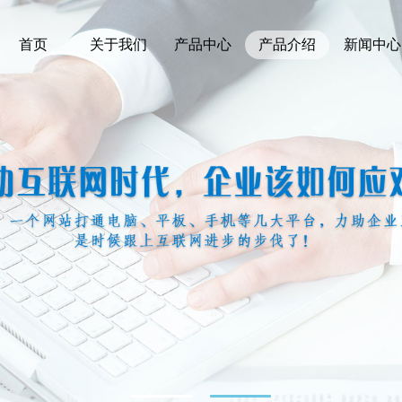
首页
关于我们
产品中心
产品介绍
新闻中心